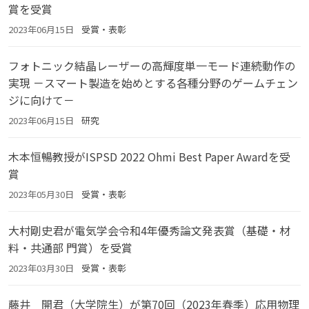
賞を受賞
2023年06月15日
受賞・表彰
フォトニック結晶レーザーの高輝度単一モード連続動作の
実現 －スマート製造を始めとする各種分野のゲームチェン
ジに向けて－
2023年06月15日
研究
木本恒暢教授がISPSD 2022 Ohmi Best Paper Awardを受
賞
2023年05月30日
受賞・表彰
大村剛史君が電気学会令和4年優秀論文発表賞（基礎・材
料・共通部 門賞）を受賞
2023年03月30日
受賞・表彰
藤井 開君（大学院生）が第70回（2023年春季）応用物理