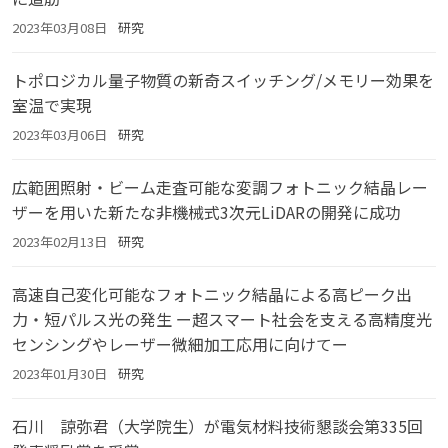
2023年03月08日
研究
トポロジカル量子物質の新奇スイッチング/メモリー効果を
室温で実現
2023年03月06日
研究
広範囲照射・ビーム走査可能な変調フォトニック結晶レー
ザーを用いた新たな非機械式3次元LiDARの開発に成功
2023年02月13日
研究
高速自己変化可能なフォトニック結晶による高ピーク出
力・短パルス光の発生 ー超スマート社会を支える高精度光
センシングやレーザー微細加工応用に向けてー
2023年01月30日
研究
石川 諒弥君（大学院生）が電気材料技術懇談会第335回