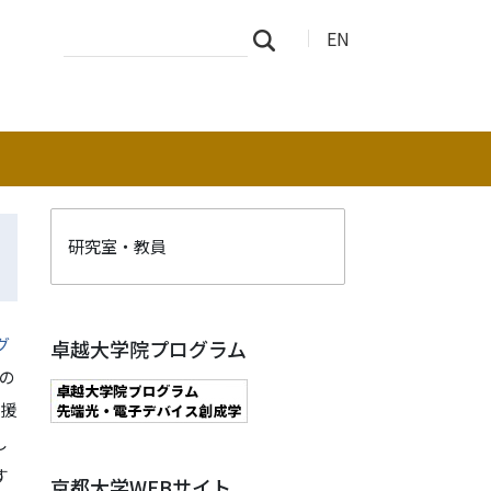
サ
詳
EN
検索
イ
細
ト
検
を
索
検
索
研究室・教員
グ
卓越大学院プログラム
の
援
し
す
京都大学WEBサイト