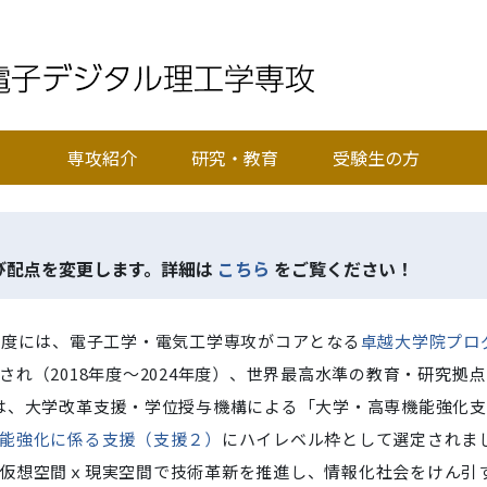
専攻紹介
研究・教育
受験生の方
よび配点を変更します。詳細は
こちら
をご覧ください！
年度には、電子工学・電気工学専攻がコアとなる
卓越大学院プロ
され（2018年度～2024年度）
、
世界最高水準の教育・研究拠点
は、大学改革支援・学位授与機構による「大学・高専機能強化支
能強化に係る支援（支援２）
にハイレベル枠として選定されま
仮想空間ｘ現実空間で技術革新を推進し、情報化社会をけん引