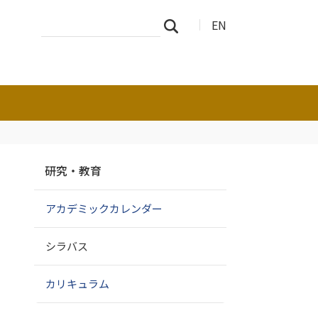
サ
詳
EN
検索
イ
細
ト
検
を
索
検
索
ナ
研究・教育
ビ
ゲ
アカデミックカレンダー
ー
シ
ョ
シラバス
ン
カリキュラム