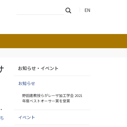
サ
詳
EN
検索
イ
細
ト
検
を
索
検
索
ナ
サ
お知らせ・イベント
ビ
ゲ
お知らせ
ー
シ
野田進教授らがレーザ加工学会 2021
ョ
年度ベストオーサー賞を受賞
ン
・
イベント
ち